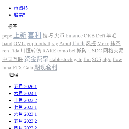
币圈
45
股票
5
标签
套利
上新
binance
pepe
技巧
火币
OKB
Defi
羊毛
1inch
band
OMG
enj
football
ray
Ampl
风控
Mexc
抹茶
ren
Fida
川恒转债
RARE
tomo
bel
搬砖
USDC
网格交易
资金费率
中国互联
stablestock
gate
flm
SOS
algo
flow
期现套利
luna
FTX
Gala
归档
五月 2026
1
六月 2024
1
十月 2023
2
七月 2023
1
六月 2023
1
五月 2023
2
四月 2023
2