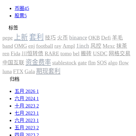
币圈
45
股票
5
标签
套利
上新
binance
pepe
技巧
火币
OKB
Defi
羊毛
1inch
band
OMG
enj
football
ray
Ampl
风控
Mexc
抹茶
ren
Fida
川恒转债
RARE
tomo
bel
搬砖
USDC
网格交易
资金费率
中国互联
stablestock
gate
flm
SOS
algo
flow
期现套利
luna
FTX
Gala
归档
五月 2026
1
六月 2024
1
十月 2023
2
七月 2023
1
六月 2023
1
五月 2023
2
四月 2023
2