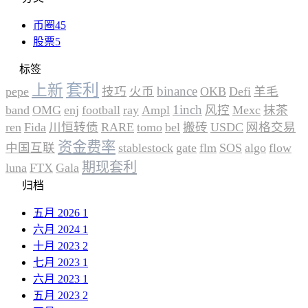
币圈
45
股票
5
标签
套利
上新
binance
pepe
技巧
火币
OKB
Defi
羊毛
1inch
band
OMG
enj
football
ray
Ampl
风控
Mexc
抹茶
ren
Fida
川恒转债
RARE
tomo
bel
搬砖
USDC
网格交易
资金费率
中国互联
stablestock
gate
flm
SOS
algo
flow
期现套利
luna
FTX
Gala
归档
五月 2026
1
六月 2024
1
十月 2023
2
七月 2023
1
六月 2023
1
五月 2023
2