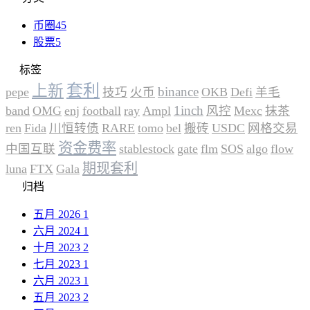
币圈
45
股票
5
标签
套利
上新
binance
pepe
技巧
火币
OKB
Defi
羊毛
1inch
band
OMG
enj
football
ray
Ampl
风控
Mexc
抹茶
ren
Fida
川恒转债
RARE
tomo
bel
搬砖
USDC
网格交易
资金费率
中国互联
stablestock
gate
flm
SOS
algo
flow
期现套利
luna
FTX
Gala
归档
五月 2026
1
六月 2024
1
十月 2023
2
七月 2023
1
六月 2023
1
五月 2023
2