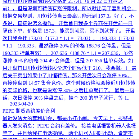
原理川恒转债目前转股价格是 217.41（9 月 22 日开盘之
前），但是深圳可转债有涨停限制，所以就出现了套利机会。
根据交易规则，川恒转债当日最高只能涨到 157.3。好了，不
多说，直接说怎么操作。 开盘首日我多个券商在开盘前一日
隔夜下单，价格是 157.3，能买到就买，买不到就算了。 开盘
次日我会挂 173.03（157.3 * 1.1 = 173.03）。 190.333（173.03
* 1.1 = 190.333，虽然涨停 20% 的价格 188.76 会停盘，但是
190.333 挂单有效）。 207.636（188.76 * 1.1 = 207.636，虽然
涨停 30% 的价格 204.49 会停盘，但是 207.636 挂单有效。如
果开盘首日川恒转债转股价这个时候低于 210，我会撤。） 最
后关于卖出如果中了川恒转债，那么开盘次日会涨停 30%，
直接停盘到 14:57 集合竞价。这个时候价格就会接近川恒转债
的实际价格，也就是说涨停 30% 之后挂单就行了。 最后一句
话，次日涨停 30% 停盘之后，挂个 200 的单子就行，等 1...
2023-04-20
PEPE 期货合约差价套利
最近没啥大的套利机会，都是小打小闹。 今天早上，报警机
器人发来消息：PEPE 合约有差价。 接着电话报警机器人也报
警了，并且给我打电话提醒。 两个机器人同时出动，肯定不