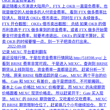
OKB 资金费率套利
最近随着火币清退大陆用户，FTX 上 OKB 一直是负费率，也
就是做空的人给做多的人付资金费率。 看到 FTX 做多费率比
较诱人，我就去 OKEx 借币卖出，同时在 FTX 永续做多。
FTX 开仓截图： OKEx 借币卖出截图： 总结 如果 OKB 的借
币利息高于 FTX 做多拿到的资金费率，或者 FTX 做多开始需
要支付资金费率，就要考虑退出。 OKEx 的深度不算好，买
卖 OKB 的时候要慢一点，别一下子把滑点打出来。
2022-09-08
记录 MEXC 平台套利翻车
最近没啥行情，于是在资金费率行情网站 http://518598.xyz/ 上
看到 BRISE 费率非常可观。 于是进入 MEXC，查询到 BRISE
期货从上线到现在，资金费率一直都是正的。 赶紧分析一下
为啥。原来 BRISE 指数追踪的是 Gate、MEXC 两个平台的价
格。 Gate 和 MEXC 有差价，由于是燃烧币，不可能搬砖。
基本上 Gate 价格比 MEXC 价格便宜，而 MEXC 的永续期货
价格跟着 MEXC 现货价格走。 所以赶紧开干：Gate 买入现
货，MEXC 的 BRISE 期货做空，又吃差价又吃费率。 MEXC
的 BRISE 期货限制仓位了，赶紧搞几个小号继续加仓。 到了