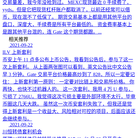
交易量差，我今年没抢到过。 MEXC现货最近 0 手续费了，
yyds。但是它把现货杠杆账户都取消了，以前还经常可以借
币，现在混不了低保了。 期货交易基本上都是用其他平台的
盘口，深度大，手续费是所有平台最低的。 资金费率基本上
是跟其他平台混的，连 Gate 这个期货都跟。...
相关推荐
2021-09-22
ILV 上新套利
币安上午 11 点多公布上币公告，我看到公告后，参与了这一
次上新套利。 从上面两张图可以看到，英文公告比中文公告
早 3 分钟。Gate 交易平台价格最高炒到了 828，所以一定要记
住： 上新套利第一原则： 一定要对比链上和交易所价格。 你
再快，也快不过机器人的。 这一次套利，我用 4 万 U 参与，
亏损了 2766U。我觉得这次亏损主要是外部环境不太行，毕竟
币圈这几天大跌。 虽然这一次币安套利失败了，但我还是觉
得上新套利是一个收益大、风险相对可控的项目，后面应该还
会继续参与。
2021-09-22
川恒转债套利机会