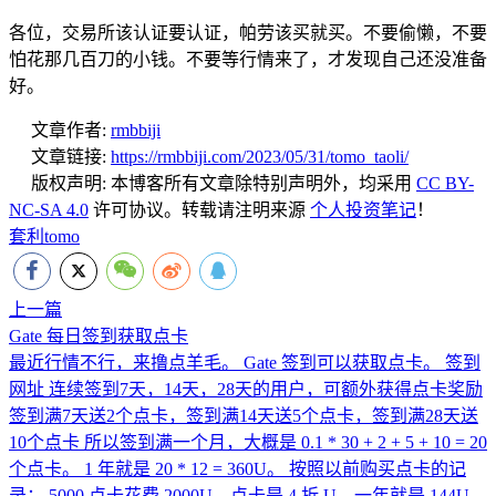
各位，交易所该认证要认证，帕劳该买就买。不要偷懒，不要
怕花那几百刀的小钱。不要等行情来了，才发现自己还没准备
好。
文章作者:
rmbbiji
文章链接:
https://rmbbiji.com/2023/05/31/tomo_taoli/
版权声明:
本博客所有文章除特别声明外，均采用
CC BY-
NC-SA 4.0
许可协议。转载请注明来源
个人投资笔记
！
套利
tomo
上一篇
Gate 每日签到获取点卡
最近行情不行，来撸点羊毛。 Gate 签到可以获取点卡。 签到
网址 连续签到7天，14天，28天的用户，可额外获得点卡奖励
签到满7天送2个点卡，签到满14天送5个点卡，签到满28天送
10个点卡 所以签到满一个月，大概是 0.1 * 30 + 2 + 5 + 10 = 20
个点卡。 1 年就是 20 * 12 = 360U。 按照以前购买点卡的记
录： 5000 点卡花费 2000U，点卡是 4 折 U，一年就是 144U。