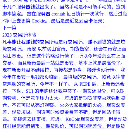
十几个服务器钱就出来了。 当然手动是不可能手动的，签到
脚本搞定。 放在服务器 crontab 每日执行一次就行，然后过段
时间上去更换 Cookie。 最后是最近签到点卡记录：
下一篇
2023 交易所体验
凡事能让我赚钱的交易所就是好交易所。 赚不到钱的就是垃
圾交易所。 币安 以前买山寨币、期货做空，还会在币安上面
买山寨币。 但是这个策略没行情了，所以今年没怎么在上面
交易。 而且新币最后一站就是币安，基本上就是最高价了。
现在新币开盘不继续拉，直接都是砸盘，搬砖也没行情。 我
今年在币安一毛钱都没赚到，最垃圾的交易所。 欧意以往非
常鸡肋的交易所，今年不一样了。 从 PEPE 后，上新币还会
拉一下盘，SUI 的申购还让我中签了。 期货还限价，可以期
期套利，但是竞争压力太大。 垃圾的是期货非常喜欢强制减
仓，不过可以从亮灯观察。 火必大家抵制的火必，现货深度
差，现货垃圾。 期货有时候资金费率不错，但是网站卡得一
逼。 充钱进去还审核，垃圾。 KuCoin现货深度差，但是现货
杠杆经常能借到币。 期货限价，可以期期吃差价，但是期货