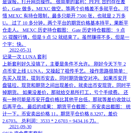
是误报，打开网页操作。 很简单的套利：PEPE 合约存在差
价，Gate 做多，MEXC 做空，等两个价格差不多就平仓。 可
惜 MEXC 有持仓限制，最多只能开 7500 张，也就是 2 万多
U。 过了 10 多分钟，两个平台的期货价格基本持平，果断平
仓走人。 MEXC 历史持仓截图： Gate 历史持仓截图： 9 点
35 提醒行情，但是 9 点 52 就结束了。虽然赚得不多，但是一
个字：快。
2022-05-31
记录一次 LUNA 套利
上新套利好久没搞了，主要是条件不允许。 刚好今天下午 2
点币安上线 LUNA，又操起了祖传手艺。 操作思路很简单：
先买入现货，提到币安去，同时期货做空对冲。 如果币安开
盘猛拉，现货和期货之间出现差价，就卖出币安现货，同时平
掉期货。 如果没差价，那就给交易所打工，亏个手续费。 还
有一种可能是币安开盘价格比其他平台低，那就等差价收敛以
后再平仓。 最后的成果： 期货平仓截图： 币安卖出截图： 统
计一下，币安卖出价格 11，期货平仓价格 8.3297，差价
2.6703。 总利润：3533 * 2.6703 = 9434.16 刀。
2021-09-30